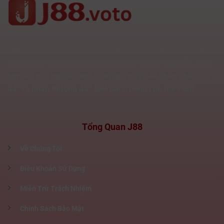
J88
là nhà cái cá cược trực tuyến uy tín nhất tại Châu Á,
mang đến hàng trăm trò chơi Casino Online hấp dẫn, phù
hợp với mọi người chơi. Tham gia ngay để nhận nhiều ưu
đãi và phần thưởng đặc biệt dành riêng cho hội viên!
Tổng Quan J88
Về Chúng Tôi
Điều Khoản Sử Dụng
Miễn Trừ Trách Nhiệm
Chính Sách Bảo Mật