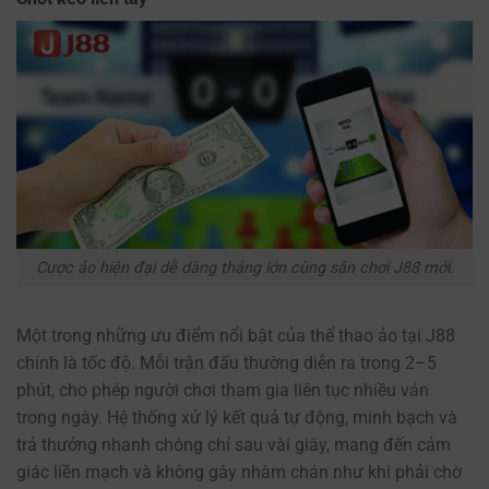
Cược ảo hiện đại dễ dàng thắng lớn cùng sân chơi J88 mới.
Một trong những ưu điểm nổi bật của thể thao ảo tại J88
chính là tốc độ. Mỗi trận đấu thường diễn ra trong 2–5
phút, cho phép người chơi tham gia liên tục nhiều ván
trong ngày. Hệ thống xử lý kết quả tự động, minh bạch và
trả thưởng nhanh chóng chỉ sau vài giây, mang đến cảm
giác liền mạch và không gây nhàm chán như khi phải chờ