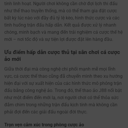
tính linh hoạt. Người chơi không cần chờ đợi lịch thi đấu
như thể thao truyền thống, mà có thể tham gia đặt cược
bất kỳ lúc nào với đầy đủ tỷ lệ kèo, hình thức cược và các
tình huống trận đấu hấp dẫn. Kết quả được xử lý nhanh
chóng, minh bạch và mang đến trải nghiệm cá cược thế hệ
mới – nơi tốc độ và sự tiện lợi được đặt lên hàng đầu.
Ưu điểm hấp dẫn cược thủ tại sân chơi cá cược
ảo mới
Giữa thời đại mà công nghệ chi phối mạnh mẽ mọi lĩnh
vực, cá cược thể thao cũng đã chuyển mình theo xu hướng
hiện đại với sự xuất hiện của các hình thức mô phỏng trận
đấu bằng công nghệ ảo. Trong đó, thể thao ảo J88 nổi bật
như một điểm đến mới lạ, nơi người chơi có thể thỏa sức
đắm chìm trong những trận đấu kịch tính mà không cần
phải đợi đến các giải đấu ngoài đời thực.
Trọn vẹn cảm xúc trong phòng cược ảo