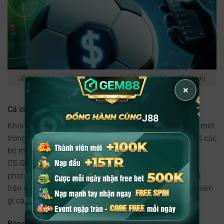
J88 thể thao ảo hội tụ game mô phỏng sôi động, đỉnh cao.
×
Cá cược Esports
J88
Không thể không nhắc đến khu vực cá cược Esports – một
trong những sảnh chơi được yêu thích nhất tại J88. Với các
bộ môn hấp dẫn như Dota 2, Liên Minh Huyền Thoại,
CS:GO…, người chơi có thể lựa chọn hàng loạt kèo đấu
phong phú và tỷ lệ cược cạnh tranh. Hệ thống cập nhật
trận đấu liên tục, mang đến cảm giác sôi động không kém
gì các giải đấu quốc tế thực thụ.
Bóng rổ ảo