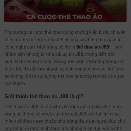
Thị trường cá cược thể thao đang chứng kiến bước chuyển
mình mạnh mẽ với sự xuất hiện của các hình thức giải trí
công nghệ cao. Một trong số đó là
thể thao ảo J88
– sản
phẩm tiên phong từ nhà cái uy tín
J88
, mang đến trải
nghiệm hoàn toàn mới cho người chơi. Nhờ mô phỏng sát
thực, tốc độ diễn ra nhanh và tính công bằng cao, thể thao
ảo không chỉ là xu hướng mà còn là tương lai của cá cược
trực tuyến.
Giải thích thể thao ảo J88 là gì?
Thể thao ảo J88 là một chuyên mục giải trí độc đáo nằm
trong hệ thống cá cược của nhà cái J88, nơi tái hiện các
môn thể thao quen thuộc như bóng đá, đua ngựa, đua chó
hay bóng rổ dưới hình thức mô phỏng hiện đại. Với sự hỗ