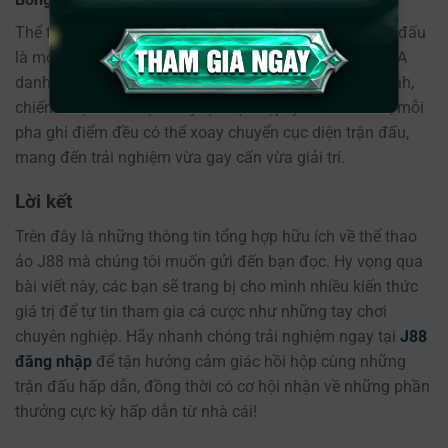
Thể thao ảo J88 không thể thiếu bóng rổ, nơi mỗi trận đấu
là một cuộc so tài gay cấn. Mô phỏng các giải đấu NBA
danh tiếng, bóng rổ ảo tại J88 nổi bật với nhịp độ nhanh,
chiến thuật linh hoạt và tỷ lệ cược hợp lý. Mỗi cú ném, mỗi
pha ghi điểm đều có thể xoay chuyển cục diện trận đấu,
mang đến trải nghiệm vừa gay cấn vừa giải trí.
Lời kết
Trên đây là những thông tin tổng hợp hữu ích về thể thao
ảo J88 mà chúng tôi muốn gửi đến bạn đọc. Hy vọng qua
bài viết này, các bạn sẽ trang bị cho mình nhiều kiến thức
giá trị để tự tin tham gia cá cược như những tay chơi
chuyên nghiệp. Hãy nhanh chóng trải nghiệm ngay tại
J88
đăng nhập
để tận hưởng cảm giác hồi hộp cùng những
trận đấu hấp dẫn, đồng thời có cơ hội nhận về những phần
thưởng cực kỳ hấp dẫn từ nhà cái!